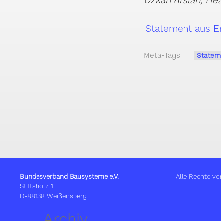
Özkan Arslan, H
Statement aus Er
Meta-Tags
Statem
Bundesverband Bausysteme e.V.
Alle Rechte vo
Stiftsholz 1
D-88138 Weißensberg
Archiv