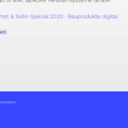
ead of BIM, GEALAN Fenster-Systeme GmbH
nst & Sohn Special 2020 · Bauprodukte digital
ent
rbehalten