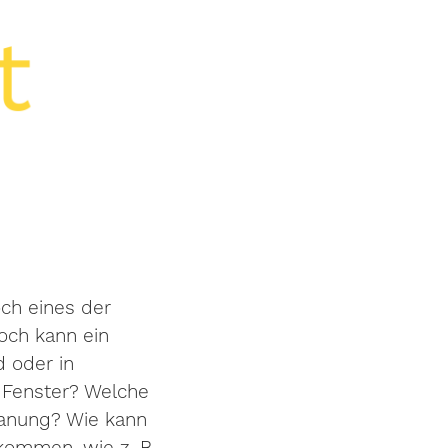
och eines der
och kann ein
 oder in
 Fenster? Welche
lanung? Wie kann
kommen, wie z. B.