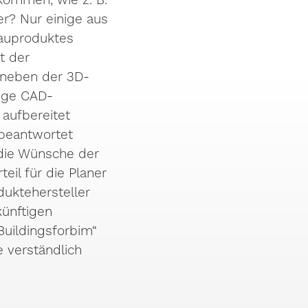
r? Nur einige aus
Bauproduktes
t der
n neben der 3D-
hige CAD-
 aufbereitet
 beantwortet
 die Wünsche der
eil für die Planer
duktehersteller
künftigen
uildingsforbim“
e verständlich