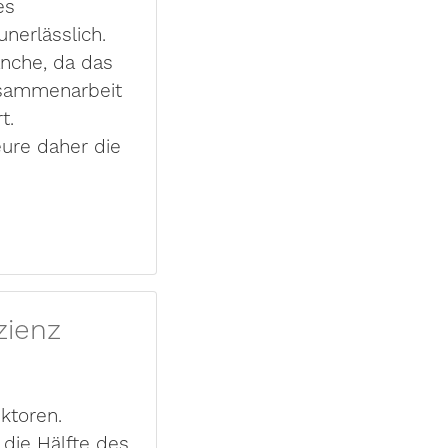
es
nerlässlich.
anche, da das
usammenarbeit
rt.
ure daher die
zienz
ktoren.
die Hälfte des