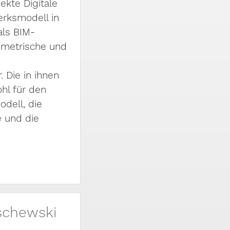
ekte Digitale
erksmodell in
ls BIM-
ometrische und
. Die in ihnen
hl für den
dell, die
e und die
schewski