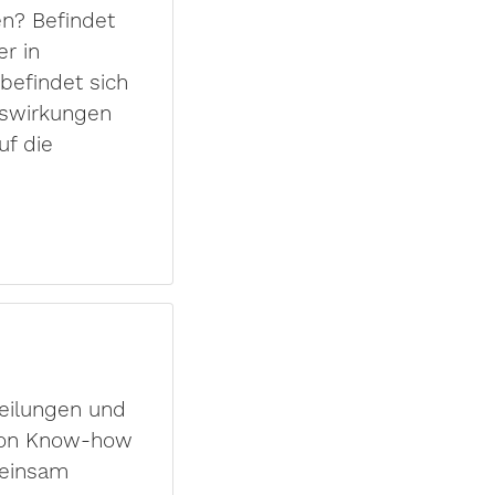
n? Befindet
r in
efindet sich
uswirkungen
uf die
teilungen und
 von Know-how
meinsam