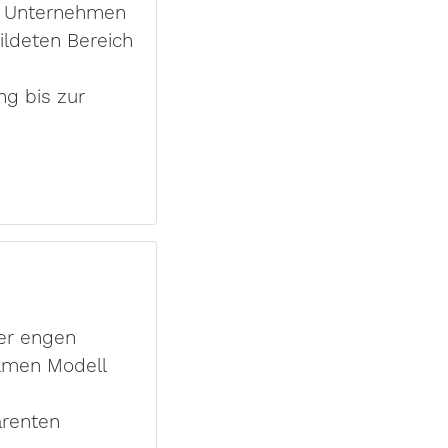
m Unternehmen
ildeten Bereich
ng bis zur
er engen
amen Modell
arenten