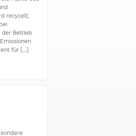
und
d recycelt,
bei
 der Betrieb
-Emissionen
nt für […]
besondere