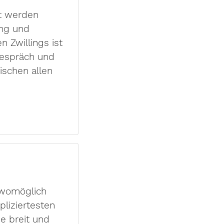
et werden
ung und
 Zwillings ist
Gespräch und
ischen allen
 womöglich
pliziertesten
e breit und