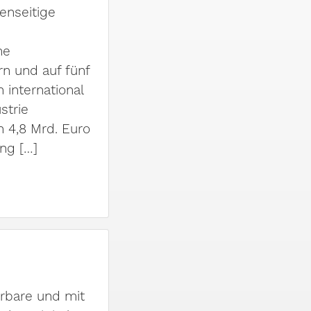
enseitige
he
n und auf fünf
 international
strie
 4,8 Mrd. Euro
ung […]
erbare und mit