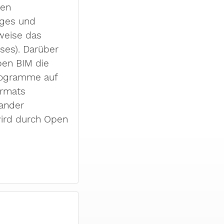
nen
iges und
rweise das
ses). Darüber
pen BIM die
Programme auf
ormats
nander
ird durch Open