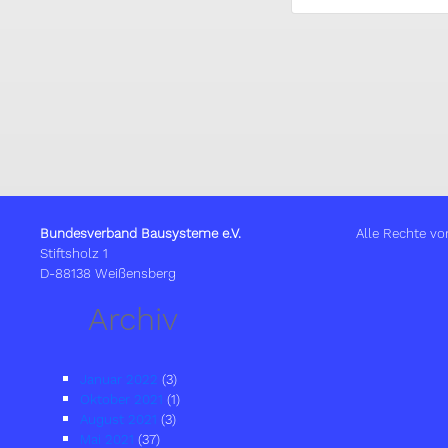
Bundesverband Bausysteme e.V.
Alle Rechte vo
Stiftsholz 1
D-88138 Weißensberg
Archiv
Januar 2022
(3)
Oktober 2021
(1)
August 2021
(3)
Mai 2021
(37)