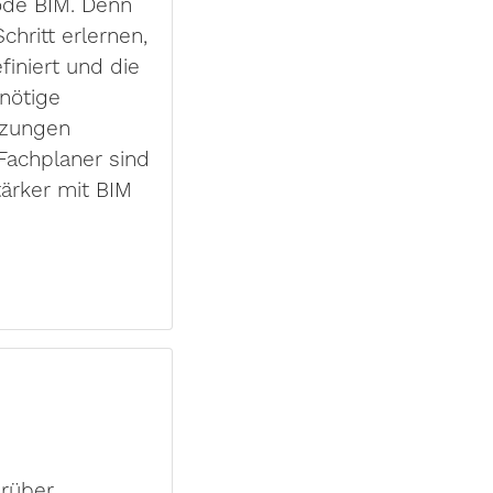
ode BIM. Denn
chritt erlernen,
iniert und die
nötige
tzungen
Fachplaner sind
tärker mit BIM
arüber