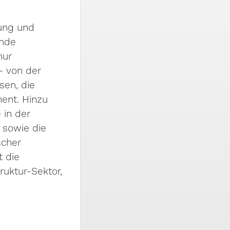
nung und
ende
nur
– von der
sen, die
ent. Hinzu
in der
 sowie die
scher
 die
ruktur-Sektor,