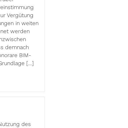
ereinstimmung
zur Vergütung
ungen in weiten
hnet werden
inzwischen
uss demnach
onorare BIM-
Grundlage […]
Nutzung des