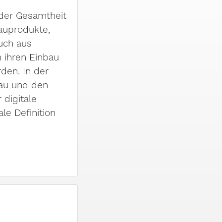
der Gesamtheit
auprodukte,
uch aus
h ihren Einbau
den. In der
Bau und den
 digitale
le Definition