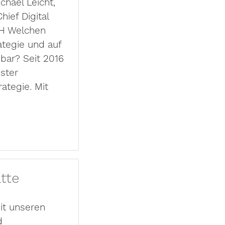
chael Leicht,
ief Digital
bH Welchen
ategie und auf
nbar? Seit 2016
ester
ategie. Mit
tte
it unseren
d