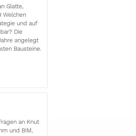
an Glatte,
H Welchen
ategie und auf
nbar? Die
 Jahre angelegt
gsten Bausteine.
Fragen an Knut
amm und BIM,